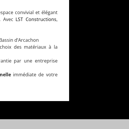
espace convivial et élégant
n. Avec
LST Constructions
,
Bassin d’Arcachon
choix des matériaux à la
rantie par une entreprise
nelle
immédiate de votre