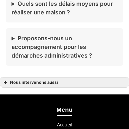
Quels sont les délais moyens pour
réaliser une maison ?
Proposons-nous un
accompagnement pour les
démarches administratives ?
Nous intervenons aussi
Construction de maison
Construction de maison à Arès
Construction de maison à Eysines
Construction de maison à Lège-Cap-Ferret
Construction de maison à Pessac
Menu
Construction de maison à Saint-Aubin-de-Médoc
Construction de maison à Saint-Jean-d’Illac
Construction de maison à Saint-Médard-en-Jalles
Accueil
Construction de maison au Haillan
Construction de maison dans le Médoc